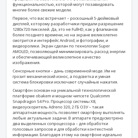
функциональностью, которой могут позавидовать
многие более свежие модели.
Первое, что вас встречает – роскошный 5-дюймовый
дисплей, которому разработчики придали разрешение
1280х720 пикселей. Да, это не FullHD, как у флагманов
более позднего времени, но на экране великолепно
смотрится и интерфейс Android, и фотографии, и
видеоролики. Экран сделан по технологии Super
AMOLED, позволяющей минимизировать расход энергии
и обеспечивающей великолепное качество
изображения.
Сенсорные кнопки – дань современной моде. Им не
грозит механический износ, а подсветка и умная
система блокировки исключают случайные нажатия.
Смартфон основан на уникальной технологической
платформе obakem и мощном чипсете Qualcomm
Snapdragon S4 Pro. Процессор системы X8,
видеоускоритель Adreno 320, 2 ГБ ОЗУ – такая
аппаратная мощность позволяет смартфону выполнять
любые актуальные задачи. В аппарате предусмотрено
два выделенных сопроцессора – для обработки
голосовых запросов и для обработки контекстной
информации. Благодаря этому на смартфоне идеально