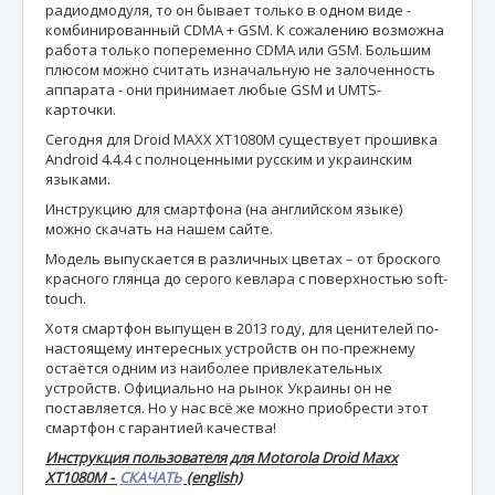
радиодмодуля, то он бывает только в одном виде -
комбинированный CDMA + GSM. К сожалению возможна
работа только попеременно CDMA или GSM. Большим
плюсом можно считать изначальную не залоченность
аппарата - они принимает любые GSM и UMTS-
карточки.
Сегодня для Droid MAXX XT1080M существует прошивка
Android 4.4.4 с полноценными русским и украинским
языками.
Инструкцию для смартфона (на английском языке)
можно скачать на нашем сайте.
Модель выпускается в различных цветах – от броского
красного глянца до серого кевлара с поверхностью soft-
touch.
Хотя смартфон выпущен в 2013 году, для ценителей по-
настоящему интересных устройств он по-прежнему
остаётся одним из наиболее привлекательных
устройств. Официально на рынок Украины он не
поставляется. Но у нас всё же можно приобрести этот
смартфон с гарантией качества!
Инструкция пользователя для Motorola Droid Maxx
XT1080M -
СКАЧАТЬ
(english)