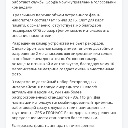
работают службы Google Now и управление голосовыми
командами.
В различных версиях объём встроенного флэш-
накопителя составляет 16 или 32 ГБ. Слот для карт
памяти, к сожалению, отсутствует, но благодаря
поддержке OTG со смартфоном можно использовать
внешние накопители.
Разрешение камер устройства не бьёт рекордов.
Однако фронтальная камера имеет вполне достойное
разрешение 2 мегапикселя: для видеосвязи или селфи
этого более чем достаточно. Основная камера
оснащена вспышкой и автофокусом, благодаря чему 10-
мегапиксельная матрица создаёт очень качественные
фото.
В смартфоне достойный набор беспроводных
интерфейсов. В первую очередь это Bluetooth
актуальной версии 4.0, Wi-Fi наиболее
распространённых стандартов - 802.11b.g.n. Для
навигации используется комбинированный приёмник,
работающий сразу с двумя сетями навигационных
спутников – GPS и ГЛОНАСС. Благодаря такому решению
определение места становится более точным.
Если рассматривать аппарат с точки зрения,