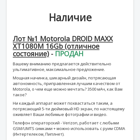
Наличие
Лот №1 Motorola DROID MAXX
XT1080M 16Gb (отличное
состояние)
-
ПРОДАН
Вашему вниманию предлагается действительно
ультимативное, максимальное предложение.
Мощная начинка, шикарный дизайн, потрясающая
автономность, приправленная лучшим качеством от
Motorola, о чем еще можно мечтать? 3500 мАч, как Вам
такое?
Ни каждый аппарат может похвастаться таким, а
потрясающий 5-ти дюймовый HD экран, по настоящему
оживляет Ваши любимые фотографии и видео.
Телефон операторский - Verizon, работает с любыми
GSM/UMTS симками + можно использовать с руим CDMA
(Интертелеком, Пиплнет).