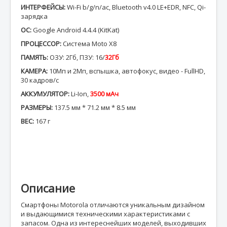
ИНТЕРФЕЙСЫ:
Wi-Fi b/g/n/ac, Bluetooth v4.0 LE+EDR, NFC, Qi-
зарядка
ОС:
Google Android 4.4.4 (KitKat)
ПРОЦЕССОР:
Система Moto X8
ПАМЯТЬ:
ОЗУ: 2Гб, ПЗУ: 16/
32Гб
КАМЕРА:
10Мп и 2Мп, вспышка, автофокус, видео - FullHD,
30 кадров/с
АККУМУЛЯТОР:
Li-Ion,
3500 мАч
РАЗМЕРЫ:
137.5 мм * 71.2 мм * 8.5 мм
ВЕС:
167 г
Описание
Смартфоны Motorola отличаются уникальным дизайном
и выдающимися техническими характеристиками с
запасом. Одна из интереснейших моделей, выходивших