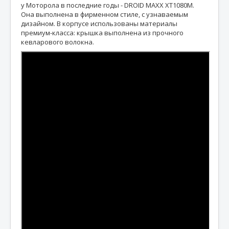
у Моторола в последние годы - DROID MAXX XT1080M.
Она выполнена в фирменном стиле, с узнаваемым
дизайном. В корпусе использованы материалы
премиум-класса: крышка выполнена из прочного
кевларового волокна.