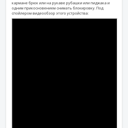
кармане брюк или на рукаве рубашки или пиджака и
одним прикосновением снимать блокировку. Под
спойлером видеообзор этого устройства: