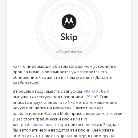
Аксессуары
Trade-In
Блог
Ремонт-Запчасти
Благотворительность
Друзья
Как-то информация об этом загадочном устройстве
прошла мимо, а оказывается уже готовится его
Контакты
обновление. Что же это и с чем его едят? Давайте
разбираться.
В прошлом году, вместе с запуском
MOTO X
, был
выпущен аксессуар под названием - "Skip". Если
описать в двух словах - это NFC метка помещенная в
некую прищепку на магнитах. Служит она для
разблокировки Вашего Moto прикосновением, т.е. если
у Вас стоит графический ключ или PIN
для
разблокировки
, то при прикосновении к Skip, как
бы автоматически вводится эти ключи. Вы можете
поместить этот аксессуар на одежде, к примеру на